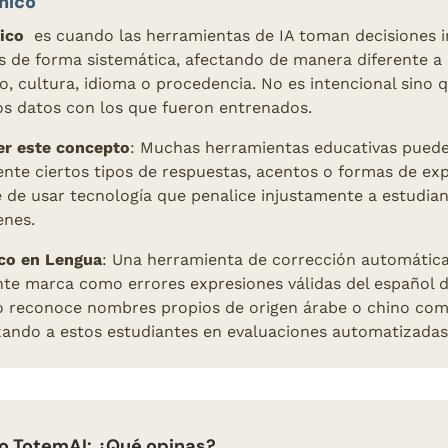
mico
ico
  es cuando las herramientas de IA toman decisiones in
as de forma sistemática, afectando de manera diferente a 
, cultura, idioma o procedencia. No es intencional sino q
os datos con los que fueron entrenados.
er este concepto
: Muchas herramientas educativas puede
nte ciertos tipos de respuestas, acentos o formas de exp
 de usar tecnología que penalice injustamente a estudian
enes.
co en Lengua
: Una herramienta de corrección automática
te marca como errores expresiones válidas del español d
o reconoce nombres propios de origen árabe o chino com
zando a estos estudiantes en evaluaciones automatizadas
o TotemAI: ¿Qué opinas? 