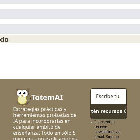
ndo
TotemAI
Estrategias prácticas y 
> Obtén recursos útiles
herramientas probadas de 
IA para incorporarlas en 
I consent to 
cualquier ámbito de 
receive 
newsletters via 
enseñanza. Todo en sólo 5 
email. Sign up
minutos, con explicaciones 