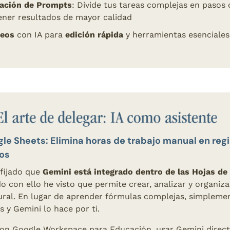
ación de Prompts
: Divide tus tareas complejas en pasos
ener resultados de mayor calidad 
deos
 con IA para 
edición rápida
 y herramientas esenciales
tos
 fijado que 
Gemini está integrado dentro de las Hojas de
 con ello he visto que permite crear, analizar y organiza
tural. En lugar de aprender fórmulas complejas, simplemen
s y Gemini lo hace por ti.
 con Google Workspace para Educación, usar Gemini direc