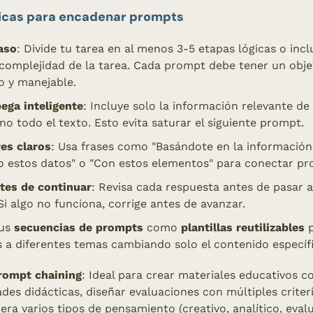
ticas para encadenar prompts
aso
: Divide tu tarea en al menos 3-5 etapas lógicas o incl
complejidad de la tarea. Cada prompt debe tener un objet
o y manejable.
ega inteligente
: Incluye solo la información relevante de 
 no todo el texto. Esto evita saturar el siguiente prompt.
es claros
: Usa frases como "Basándote en la información a
 estos datos" o "Con estos elementos" para conectar pr
ntes de continuar
: Revisa cada respuesta antes de pasar al
i algo no funciona, corrige antes de avanzar.
us 
secuencias de prompts
 como 
plantillas reutilizables
 
s a diferentes temas cambiando solo el contenido específ
rompt chaining
: Ideal para crear materiales educativos co
ades didácticas, diseñar evaluaciones con múltiples criteri
era varios tipos de pensamiento (creativo, analítico, evalu