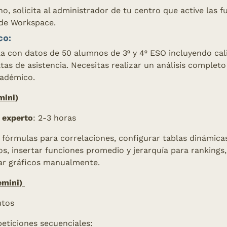
ono, solicita al administrador de tu centro que active las f
 de Workspace.
co:
a con datos de 50 alumnos de 3º y 4º ESO incluyendo cali
ltas de asistencia. Necesitas realizar un análisis completo 
cadémico.
mini)
 experto
: 2-3 horas 
r fórmulas para correlaciones, configurar tablas dinámicas
, insertar funciones promedio y jerarquía para rankings, 
ar gráficos manualmente.
mini) 
utos 
peticiones secuenciales: 