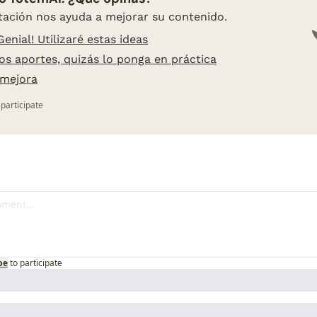
tación nos ayuda a mejorar su contenido.
Genial! Utilizaré estas ideas
os aportes, quizás lo ponga en práctica
 mejora
 participate
be
to participate