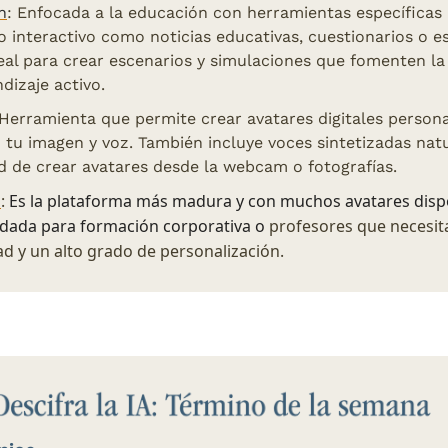
n
: Enfocada a la educación con herramientas específicas 
 interactivo como noticias educativas, cuestionarios o es
eal para crear escenarios y simulaciones que fomenten la 
ndizaje activo.
 Herramienta que permite crear avatares digitales persona
tu imagen y voz. También incluye voces sintetizadas natur
d de crear avatares desde la webcam o fotografías.
a
: 
Es
 la plataforma más madura y con 
muchos 
avatares
 disp
ada para formación corporativa o 
p
rofesores que necesita
ad
 y un alto grado de personalización. 