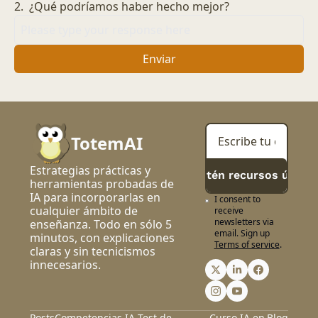
2
.
¿Qué podríamos haber hecho mejor?
TotemAI
Estrategias prácticas y 
> Obtén recursos útiles
herramientas probadas de 
IA para incorporarlas en 
I consent to 
cualquier ámbito de 
receive 
newsletters via 
enseñanza. Todo en sólo 5 
email. Sign up
minutos, con explicaciones 
Terms of service
.
claras y sin tecnicismos 
innecesarios.
Posts
Competencias IA 
Test de 
Curso IA en 
Blog