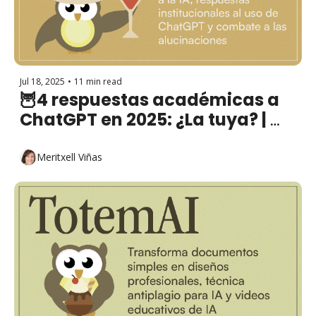
Jul 18, 2025
•
11 min read
🦉4 respuestas académicas a 
ChatGPT en 2025: ¿La tuya? | 
Estrategias contra 
alucionaciones y matriz de 
Meritxell Viñas
delegación a la IA