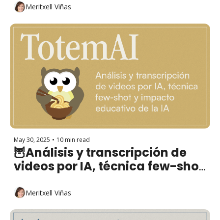
educativo de ChatGPT
Meritxell Viñas
May 30, 2025
•
10 min read
🦉Análisis y transcripción de 
videos por IA, técnica few-shot 
e impacto educativo de la IA 
Meritxell Viñas