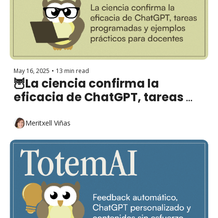
May 16, 2025
•
13 min read
🦉La ciencia confirma la 
eficacia de ChatGPT, tareas 
programadas y ejemplos 
prácticos para docentes
Meritxell Viñas