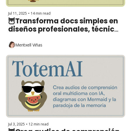
Jul 11, 2025
•
14 min read
🦉Transforma docs simples en 
diseños profesionales, técnica 
antiplagio para IA y videos 
educativos
Meritxell Viñas
Jul 3, 2025
•
12 min read