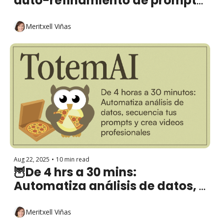
auto-refinamiento de prompts 
y habla en lugar de teclear
Meritxell Viñas
Aug 22, 2025
•
10 min read
🦉De 4 hrs a 30 mins: 
Automatiza análisis de datos, 
secuencia tus prompts y crea 
videos profesionales con IA
Meritxell Viñas