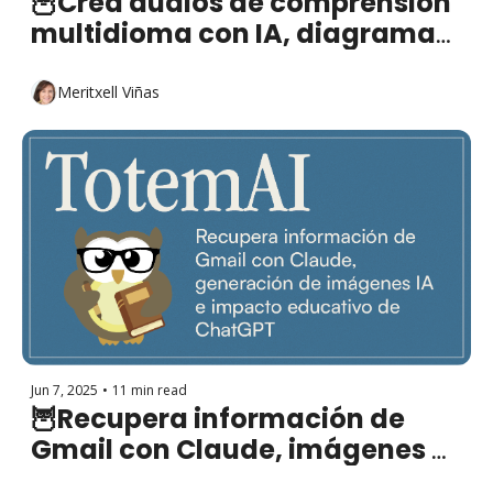
🦉Crea audios de comprensión 
multidioma con IA, diagramas 
con Mermaid y la paradoja de 
la memoria
Meritxell Viñas
Jun 7, 2025
•
11 min read
🦉Recupera información de 
Gmail con Claude, imágenes 
educativas IA e impacto 