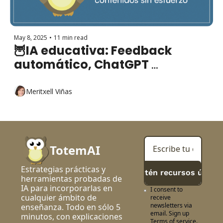
May 8, 2025
•
11 min read
🦉IA educativa: Feedback 
automático, ChatGPT 
personalizado y contenidos sin 
esfuerzo
Meritxell Viñas
TotemAI
Estrategias prácticas y 
> Obtén recursos útiles
herramientas probadas de 
IA para incorporarlas en 
I consent to 
cualquier ámbito de 
receive 
newsletters via 
enseñanza. Todo en sólo 5 
email. Sign up
minutos, con explicaciones 
Terms of service
.