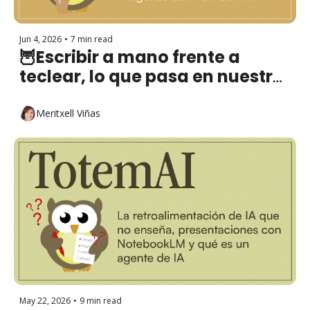
Jun 4, 2026
•
7 min read
🦉Escribir a mano frente a 
teclear, lo que pasa en nuestro 
cerebro y cómo editar 
imágenes de IA
Meritxell Viñas
May 22, 2026
•
9 min read