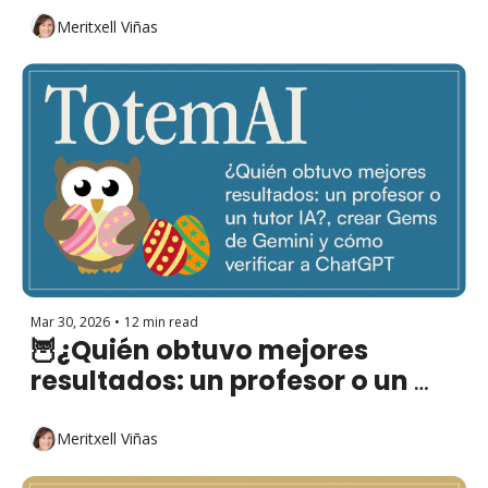
Meritxell Viñas
Mar 30, 2026
•
12 min read
🦉¿Quién obtuvo mejores 
resultados: un profesor o un 
tutor IA?, Gems de Gemini y 
cómo verificar a ChatGPT
Meritxell Viñas