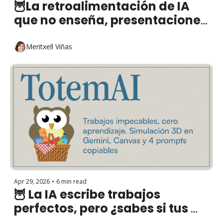
🦉La retroalimentación de IA 
que no enseña, presentaciones 
con NotebookLM y qué es un 
agente de IA
Meritxell Viñas
Apr 29, 2026
•
6 min read
🦉 La IA escribe trabajos 
perfectos, pero ¿sabes si tus 
estudiantes los entienden?